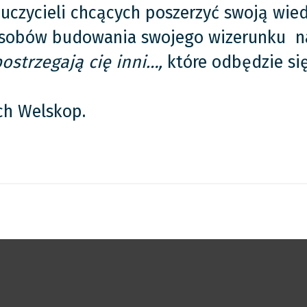
uczycieli chcących poszerzyć swoją wied
posobów budowania swojego wizerunku n
postrzegają cię inni…,
które odbędzie się
ch Welskop.