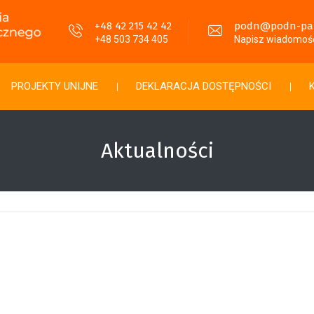
+48 42 215 42 42
podn@podn-pabi
+48 503 734 405
Napisz wiadomoś
PROJEKTY UNIJNE
DEKLARACJA DOSTĘPNOŚCI
Aktualności