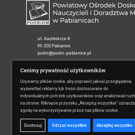
ul. Kazimierza 8
95-200 Pabianice
podn@podn-pabianice.pl
+48 42 215 42 42
Cenimy prywatność użytkowników
+48 503 734 405
Używamy plików cookie, aby poprawić jakość przeglądania,
Godziny pracy sekretariatu:
wyświetlać reklamy lub treści dostosowane do
PN-PT 8.00-16.00
indywidualnych potrzeb użytkowników oraz analizować ruch
na stronie. Kliknięcie przycisku „Akceptuj wszystkie” oznacz
zgodę na wykorzystywanie przez nas plików cookie.
Dostosuj
Odrzuć wszystkie
Akceptuj wszystko
>>Klauz