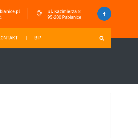
anice.pl
ul. Kazimierza 8
ć
95-200 Pabianice
KONTAKT
BIP