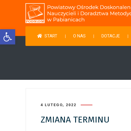
Otwórz pasek narzędzi
START
O NAS
DOTACJE
4 LUTEGO, 2022
ZMIANA TERMINU