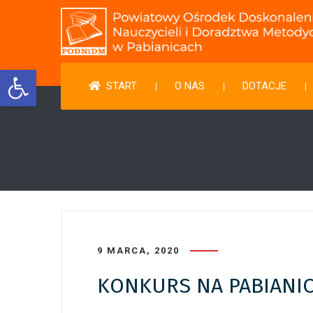
Otwórz pasek narzędzi
START
O NAS
DOTACJE
9 MARCA, 2020
KONKURS NA PABIANI