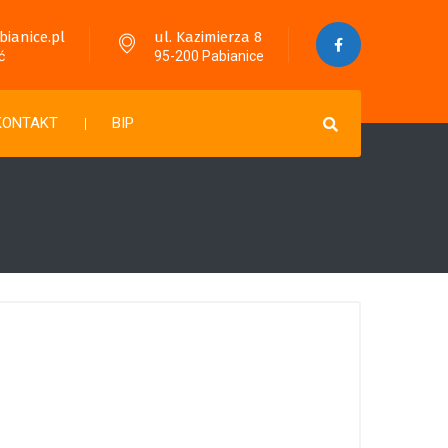
anice.pl
ul. Kazimierza 8
ć
95-200 Pabianice
KONTAKT
BIP