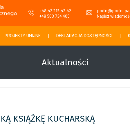
+48 42 215 42 42
podn@podn-pabi
+48 503 734 405
Napisz wiadomoś
PROJEKTY UNIJNE
DEKLARACJA DOSTĘPNOŚCI
Aktualności
CKĄ KSIĄŻKĘ KUCHARSKĄ