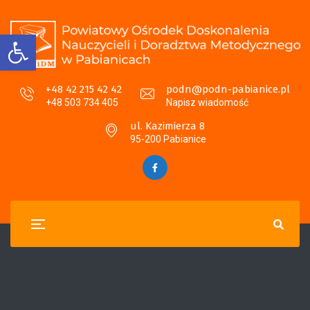
Otwórz pasek narzędzi
+48 42 215 42 42
podn@podn-pabianice.pl
+48 503 734 405
Napisz wiadomość
ul. Kazimierza 8
95-200 Pabianice