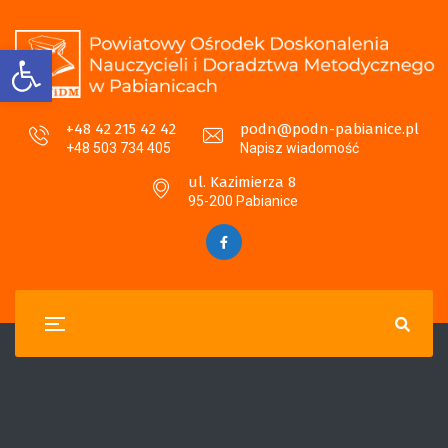
Otwórz pasek narzędzi
+48 42 215 42 42
podn@podn-pabianice.pl
+48 503 734 405
Napisz wiadomość
ul. Kazimierza 8
95-200 Pabianice