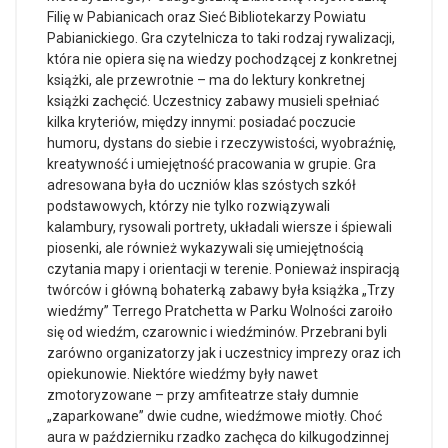
Filię w Pabianicach oraz Sieć Bibliotekarzy Powiatu
Pabianickiego. Gra czytelnicza to taki rodzaj rywalizacji,
która nie opiera się na wiedzy pochodzącej z konkretnej
książki, ale przewrotnie – ma do lektury konkretnej
książki zachęcić. Uczestnicy zabawy musieli spełniać
kilka kryteriów, między innymi:
posiadać poczucie
humoru, dystans do siebie i rzeczywistości, wyobraźnię,
kreatywność i umiejętność pracowania w grupie. Gra
adresowana była do uczniów klas szóstych szkół
podstawowych, którzy nie tylko rozwiązywali
kalambury, rysowali portrety, układali wiersze i śpiewali
piosenki, ale również wykazywali się umiejętnością
czytania mapy i orientacji w terenie. Ponieważ inspiracją
twórców i główną bohaterką zabawy była książka „Trzy
wiedźmy” Terrego Pratchetta w Parku Wolności zaroiło
się od wiedźm, czarownic i wiedźminów. Przebrani byli
zarówno organizatorzy jak i uczestnicy imprezy oraz ich
opiekunowie. Niektóre wiedźmy były nawet
zmotoryzowane – przy amfiteatrze stały dumnie
„zaparkowane” dwie cudne, wiedźmowe miotły. Choć
aura w październiku rzadko zachęca do kilkugodzinnej