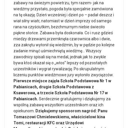
zabawy na świeżym powietrzu, tym razem- jak na
wiedźmy przystało, pogoda była specjalnie zamówiona
na tę okazję. Dzień wcześniej i dzień po – padał deszcz i
wiał silny wiatr, natomiast w dzień imprezy od samego
rana na czyściutkim, bezchmurnym niebie świeciło
piękne słońce. Zabawa była doskonała. Co i rusz gdzieś
miedzy drzewami przemknęła czarownica albo i dwie,
zza zakrętu wyłonił się wiedźmin, by w pędzie po kolejne
zadanie minąć uśmiechniętą wiedźmę… Wszyscy
zawodnicy spisali się na medal, jednak jak to zwykle
bywa ktoś okazał się o „włos” lepszy od pozostałych
uczestników i wygrał rywalizację. Po skrupulatnym
liczeniu punktów wiedźmowe jury wyłoniło zwycięzców.
Pierwsze miejsce zajęła Szkoła Podstawowa Nr 1 w
Pabianicach, drugie Szkoła Podstawowa z
Ksawerowa, a trzecie Szkoła Podstawowa Nr 17 w
Pabianicach.
Serdecznie gratulujemy i dziękujemy za
wspólną zabawę wszystkim uczestnikom oraz ich
opiekunom.
Dziękujemy sponsorom nagród: Panu
Tomaszowi Chmielewskiemu, właścicielowi kina
Tomi, restauracji KFC oraz Urzędowi