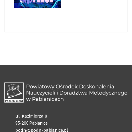
ul. Kazimierza 8
95-200 Pabianice
podn@podn-pabianice.pl