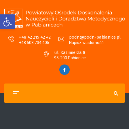
Otwórz pasek narzędzi
+48 42 215 42 42
podn@podn-pabianice.pl
+48 503 734 405
Napisz wiadomość
ul. Kazimierza 8
95-200 Pabianice